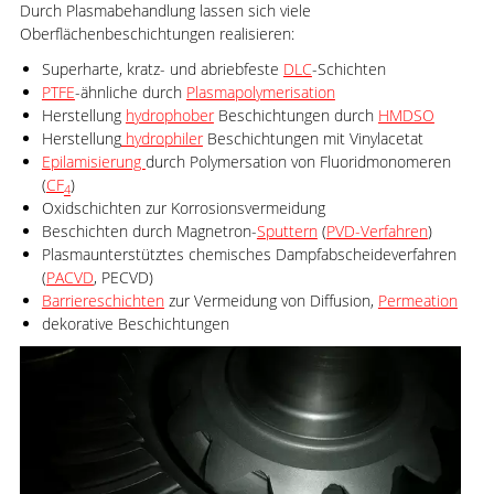
Durch Plasmabehandlung lassen sich viele
Oberflächenbeschichtungen realisieren:
Superharte, kratz- und abriebfeste
DLC
-Schichten
PTFE
-ähnliche durch
Plasmapolymerisation
Herstellung
hydrophober
Beschichtungen durch
HMDSO
Herstellung
hydrophiler
Beschichtungen mit Vinylacetat
Epilamisierung
durch Polymersation von Fluoridmonomeren
(
CF
)
4
Oxidschichten zur Korrosionsvermeidung
Beschichten durch Magnetron-
Sputtern
(
PVD-Verfahren
)
Plasmaunterstütztes chemisches Dampfabscheideverfahren
(
PACVD
, PECVD)
Barriereschichten
zur Vermeidung von Diffusion,
Permeation
dekorative Beschichtungen