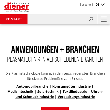
Sprache |
DE
KONTAKT
ANWENDUNGEN + BRANCHEN
PLASMATECHNIK IN VERSCHIEDENEN BRANCHEN
Die Plasmatechnologie kommt in den verschiedensten Branchen
für diverse Problemfälle zum Einsatz.
Automobilbranche
|
Konsumgüterindustrie
|
Medizintechnik
|
Solartechnik
|
Textilindustrie
|
Uhren-
und Schmuckindustrie
|
Verpackungsindustrie