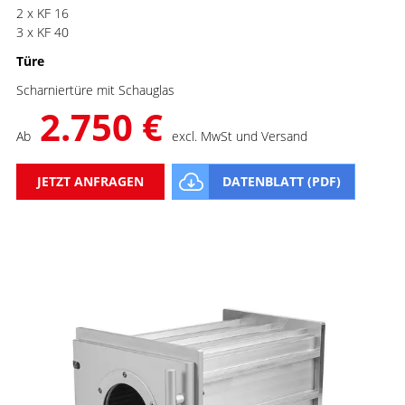
2 x KF 16
3 x KF 40
Türe
Scharniertüre mit Schauglas
2.750 €
Ab
excl. MwSt und Versand
JETZT ANFRAGEN
DATENBLATT (PDF)