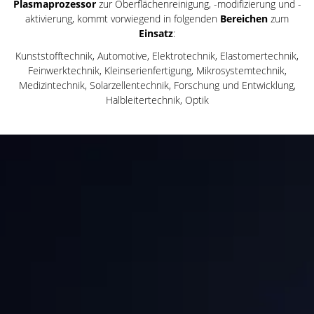
Plasmaprozessor
zur Oberflächenreinigung, -modifizierung und -
aktivierung, kommt vorwiegend in folgenden
Bereichen
zum
Einsatz
:
Kunststofftechnik, Automotive, Elektrotechnik, Elastomertechnik,
Feinwerktechnik, Kleinserienfertigung, Mikrosystemtechnik,
Medizintechnik, Solarzellentechnik, Forschung und Entwicklung,
Halbleitertechnik, Optik