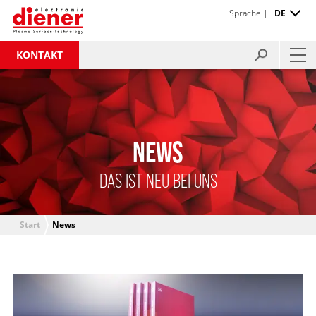
Sprache |
DE
KONTAKT
NEWS
DAS IST NEU BEI UNS
Start
News