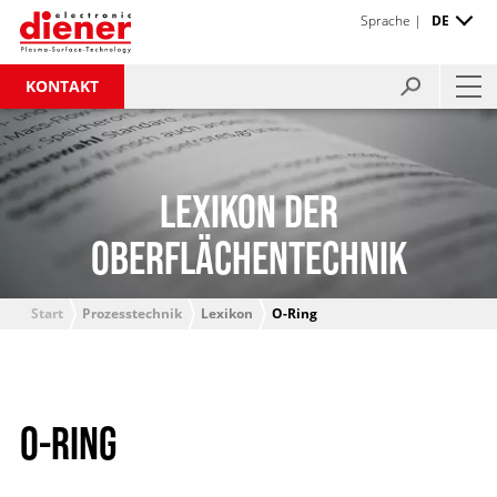
Sprache |
DE
KONTAKT
LEXIKON DER
OBERFLÄCHENTECHNIK
Start
Prozesstechnik
Lexikon
O-Ring
O-RING