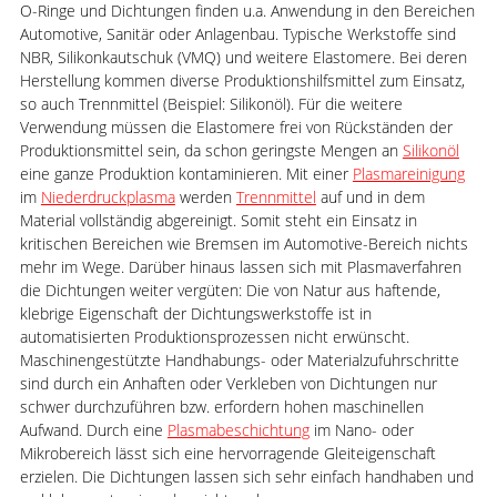
O-Ringe und Dichtungen finden u.a. Anwendung in den Bereichen
Automotive, Sanitär oder Anlagenbau. Typische Werkstoffe sind
NBR, Silikonkautschuk (VMQ) und weitere Elastomere. Bei deren
Herstellung kommen diverse Produktionshilfsmittel zum Einsatz,
so auch Trennmittel (Beispiel: Silikonöl). Für die weitere
Verwendung müssen die Elastomere frei von Rückständen der
Produktionsmittel sein, da schon geringste Mengen an
Silikonöl
eine ganze Produktion kontaminieren. Mit einer
Plasmareinigung
im
Niederdruckplasma
werden
Trennmittel
auf und in dem
Material vollständig abgereinigt. Somit steht ein Einsatz in
kritischen Bereichen wie Bremsen im Automotive-Bereich nichts
mehr im Wege. Darüber hinaus lassen sich mit Plasmaverfahren
die Dichtungen weiter vergüten: Die von Natur aus haftende,
klebrige Eigenschaft der Dichtungswerkstoffe ist in
automatisierten Produktionsprozessen nicht erwünscht.
Maschinengestützte Handhabungs- oder Materialzufuhrschritte
sind durch ein Anhaften oder Verkleben von Dichtungen nur
schwer durchzuführen bzw. erfordern hohen maschinellen
Aufwand. Durch eine
Plasmabeschichtung
im Nano- oder
Mikrobereich lässt sich eine hervorragende Gleiteigenschaft
erzielen. Die Dichtungen lassen sich sehr einfach handhaben und