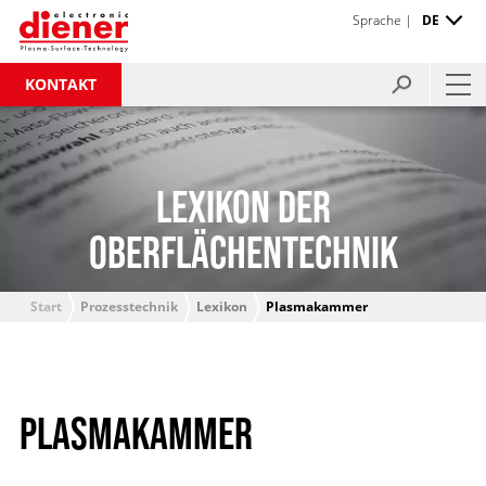
Sprache |
DE
KONTAKT
LEXIKON DER
OBERFLÄCHENTECHNIK
Start
Prozesstechnik
Lexikon
Plasmakammer
PLASMAKAMMER