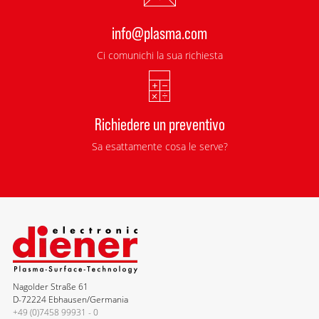
info@plasma.com
Ci comunichi la sua richiesta
Richiedere un preventivo
Sa esattamente cosa le serve?
Nagolder Straße 61
D-72224 Ebhausen/Germania
+49 (0)7458 99931 - 0