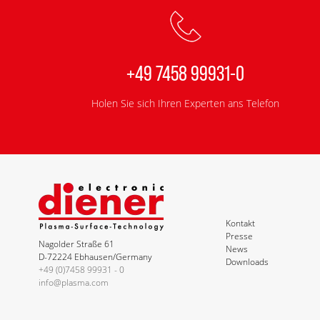
+49 7458 99931-0
Holen Sie sich Ihren Experten ans Telefon
Kontakt
Presse
Nagolder Straße 61
News
D-72224 Ebhausen/Germany
Downloads
+49 (0)7458 99931 - 0
info@plasma.com