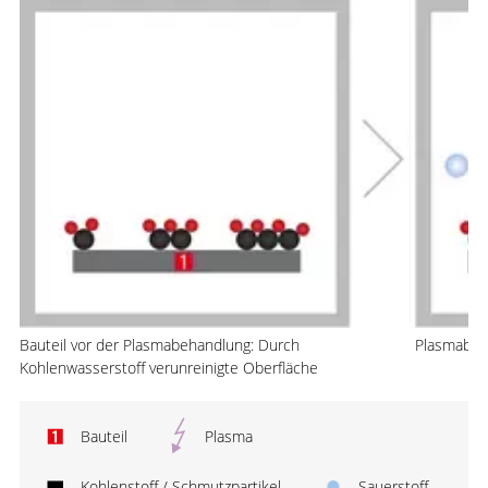
Bauteil vor der Plasmabehandlung: Durch
Plasmabeh
Kohlenwasserstoff verunreinigte Oberfläche
Bauteil
Plasma
Kohlenstoff / Schmutzpartikel
Sauerstoff