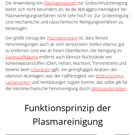
Die Anwendung von
Plasmaprozessen
zur Grobschmutzreinigung
bietet sich nicht besonders an, da die Abtraggeschwindigkeit bei
Plasmareinigungsverfahren nicht sehr hoch ist. Zur Grobreinigung
sind mechanische und nasschemische Reinigungsverfahren zu
bevorzugen.
Der große Vorzug der
Plasmareinigung
ist, dass feinste
Verunreinigungen auch an sehr versteckten Stellen ebenso gut
zu entfernen sind wie an freien Oberflächen. Die Reinigung im
Sauerstoffplasma
entfernt auch kleinste Rückstände von
Kohlenwasserstoffen (Ölen, Fetten, Wachsen, Trennmitteln) und
bewirkt beim
Überätzen
ggfs. ein geringfügiges Anätzen der
obersten Atomlagen, was der Haftfestigkeit von
Bedruckungen
,
Lackierungen
und Verklebungen zugute kommt. das selbe gilt für
die mikromechanische Feinstreinigung durch
Mikrosandstrahlen
.
Funktionsprinzip der
Plasmareinigung