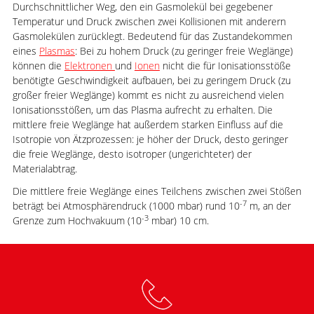
Durchschnittlicher Weg, den ein Gasmolekül bei gegebener
Temperatur und Druck zwischen zwei Kollisionen mit anderern
Gasmolekülen zurücklegt. Bedeutend für das Zustandekommen
eines
Plasmas
: Bei zu hohem Druck (zu geringer freie Weglänge)
können die
Elektronen
und
Ionen
nicht die für Ionisationsstöße
benötigte Geschwindigkeit aufbauen, bei zu geringem Druck (zu
großer freier Weglänge) kommt es nicht zu ausreichend vielen
Ionisationsstößen, um das Plasma aufrecht zu erhalten. Die
mittlere freie Weglänge hat außerdem starken Einfluss auf die
Isotropie von Ätzprozessen: je höher der Druck, desto geringer
die freie Weglänge, desto isotroper (ungerichteter) der
Materialabtrag.
Die mittlere freie Weglänge eines Teilchens zwischen zwei Stößen
-7
beträgt bei Atmosphärendruck (1000 mbar) rund 10
m, an der
-3
Grenze zum Hochvakuum (10
mbar) 10 cm.