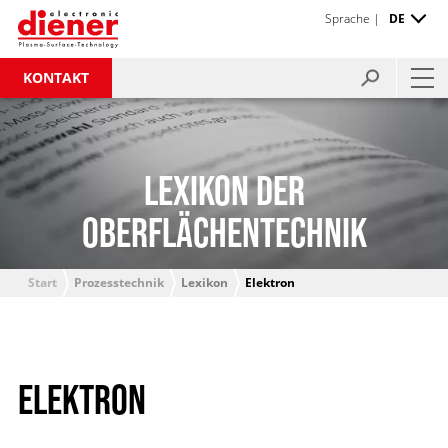
Sprache |
DE
KONTAKT
LEXIKON DER
OBERFLÄCHENTECHNIK
Start
Prozesstechnik
Lexikon
Elektron
ELEKTRON