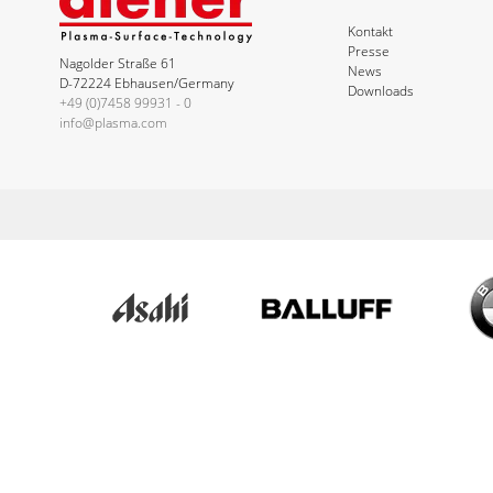
Kontakt
Presse
Nagolder Straße 61
News
D-72224 Ebhausen/Germany
Downloads
+49 (0)7458 99931 - 0
info@plasma.com