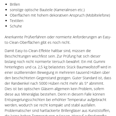
Brillen
sonstige optische Bauteile (Kameralinsen etc.)
Oberflächen mit hohem dekorativen Anspruch (Mobiltelefone)
Textilien
Schuhe
Anerkannte Prüfverfahren oder normierte Anforderungen an Easy-
to-Clean-Oberflächen gibt es noch nicht.
Damit Easy-to-Clean-Effekte haltbar sind, müssen die
Beschichtungen wischfest sein. Zur Prüfung hat sich dieser
bislang noch nicht normierte Versuch bewährt: Ein mit Gummi
hinterlegtes und ca. 2,5 kg belastetes Stück Baumwollstoff wird in
einer oszillierenden Bewegung in mehreren tausend Hüben über
den beschichteten Gegenstand gezogen. Guter Standard ist, dass
der Randwinkel nach 5000 Hüben nicht mehr als 5° abnimmt.
Dies ist bei optischen Gläsern allgemein kein Problem, sofern
diese aus Mineralglas bestehen. Denn in diesem Falle können
Entspiegelungsschichten bei erhöhter Temperatur aufgebracht
werden, wodurch sie recht kompakt und stabil ausfallen.
Problematischer sind hartlackierte Brillengläser aus Kunststoffen,
die keine hohen Temperaturen zulassen. Hierauf aufgedampfte