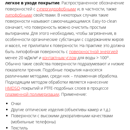
легкое в уходе покрытие
. Распространенное обозначение
поверхностей с
супергидрофобными
и, в частности, также
липофобными
свойствами. В некоторых случаях такие
поверхности называют самоочищающимися. Easy-to-clean
означает, что поверхность можно очистить простым
вытиранием. Для этого необходимо, чтобы загрязнения, в
особенности органические субстанции с содержанием жиров
и масел, не прилипали к поверхности. На практике это должна
быть липофобная поверхность с
поверхностной энергией
o
менее 20 мДж/м² и
контактным углом
для воды > 100
.
Обычно такие свойства поверхности подразумевают и низкие
показатели трения. Подобные покрытия наносятся
различными методами, среди них – плазменная обработка.
Подходящим методом обработки является нанесение
HMDSO
-покрытий и PTFE-подобных слоев в процессе
плазменной полимеризации
. Применение:
Очки
Другие оптические изделия (объективы камер и т.д.)
Поверхности с высокими декоративными качествами
(мобильные телефоны)
Текстиль