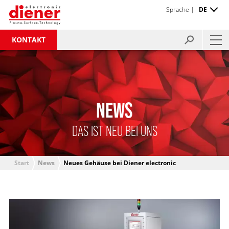
Sprache |
DE
KONTAKT
NEWS
DAS IST NEU BEI UNS
Start
News
Neues Gehäuse bei Diener electronic