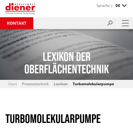
Sprache |
DE
KONTAKT
LEXIKON DER
OBERFLÄCHENTECHNIK
Start
Prozesstechnik
Lexikon
Turbomolekularpumpe
TURBOMOLEKULARPUMPE