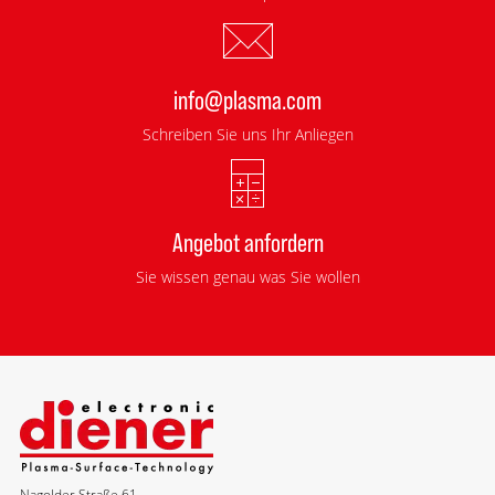
info@plasma.com
Schreiben Sie uns Ihr Anliegen
Angebot anfordern
Sie wissen genau was Sie wollen
Nagolder Straße 61