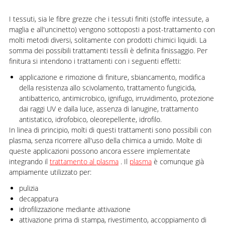
I tessuti, sia le fibre grezze che i tessuti finiti (stoffe intessute, a
maglia e all'uncinetto) vengono sottoposti a post-trattamento con
molti metodi diversi, solitamente con prodotti chimici liquidi. La
somma dei possibili trattamenti tessili è definita finissaggio. Per
finitura si intendono i trattamenti con i seguenti effetti:
applicazione e rimozione di finiture, sbiancamento, modifica
della resistenza allo scivolamento, trattamento fungicida,
antibatterico, antimicrobico, ignifugo, irruvidimento, protezione
dai raggi UV e dalla luce, assenza di lanugine, trattamento
antistatico, idrofobico, oleorepellente, idrofilo.
In linea di principio, molti di questi trattamenti sono possibili con
plasma, senza ricorrere all'uso della chimica a umido. Molte di
queste applicazioni possono ancora essere implementate
integrando il
trattamento al plasma
. Il
plasma
è comunque già
ampiamente utilizzato per:
pulizia
decappatura
idrofilizzazione mediante attivazione
attivazione prima di stampa, rivestimento, accoppiamento di