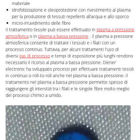
materiale
idrofobizzazione e oleoprotezione con rivestimento al plasma
per la produzione di tessuti repellenti all’acqua e allo sporco
micro-irruvidimento delle fibre
Il trattamento tessile può essere effettuato in
plasma a pressione
atmosferica
o in
plasma a bassa pressione
. Il plasma a pressione
atmosferica consente di trattare i tessuti e i filati con un
processo continuo. Tuttavia, per alcuni trattamenti l'uso di
diversi
gas di processo
e tempi di esposizione più lunghi rendono
necessario il ricorso al plasma a bassa pressione. Diener
electronic ha sviluppato processi per effettuare trattamenti tessili
in continuo o roll-to-roll anche nel plasma a bassa pressione. Il
trattamento nel plasma a bassa pressione permette spesso di
raggiungere gli interstizi tra i filati e le singole fibre molto meglio
dei processi chimici a umido.