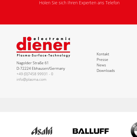
Holen Sie sich Ihren Experten ans Telefon
Kontakt
Presse
Nagolder Straße 61
News
D-72224 Ebhausen/Germany
Downloads
+49 (0)7458 99931 - 0
info@plasma.com