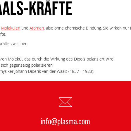
AALS-KRÄFTE
n
Molekülen
und
Atomen
, also ohne chemische Bindung. Sie wirken nur 
fte.
kräfte zwischen
ren Molekül, das durch die Wirkung des Dipols polarisiert wird
 sich gegenseitig polarisieren
ysiker Johann Diderik van der Waals (1837 - 1923).
info@plasma.com