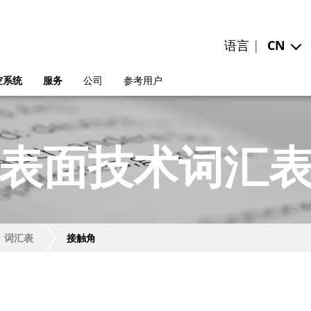
语言 |
CN
空系统
服务
公司
参考用户
表面技术词汇
词汇表
接触角