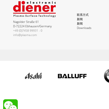
联系方式
新闻
Nagolder Straße 61
新闻
D-72224 Ebhausen/Germany
Downloads
+49 (0)7458 99931 - 0
info@plasma.com