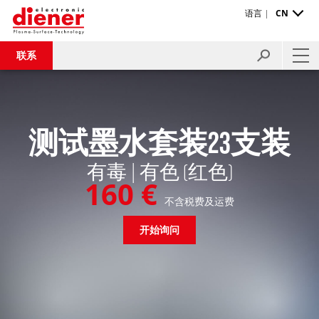
语言 |
CN
联系
测试墨水套装23支装
有毒 | 有色 (红色)
160 €
不含税费及运费
开始询问