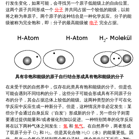
行发生变化，如果可能，会寻找另一个原子低能级上的自由位置。
这两个原子共同形成一个
分子
并共同占据一个较低的能级，以前
将之称为单原子。两个原子的这种结合是一种化学反应。分子的能
级被称为完全饱和，即：分子的最高能级被
电子
完全占据。
具有非饱和能级的原子自行结合形成具有饱和能级的分子
在未受干扰的自然界中，仅存在此类具有饱和能级的分子。但是也
可能会遇到不同结构的分子，这些分子可能会形成具有不同原子分
布的分子，其会占据总体上较低的能级。这两种类型的分子可在化
学反应中反应生成一种新分子。但是，这种情况并非必定发生：某
些分子会通过自身反应（“自发”）形成新的分子，另一些分子则需
要通过提供能量和/或者催化剂加以促进。一种特别简单的化学反应
将在以下两种气体之间发生：
氢
和
氧气
。在自然界中，两者形成
了双原子分子 O
和 H
。但是其化合物 H
O（水）的能量更低。因
2
2
2
此，每当一个氧分子找到两个氢分子时，便会发生以下反应：
2H