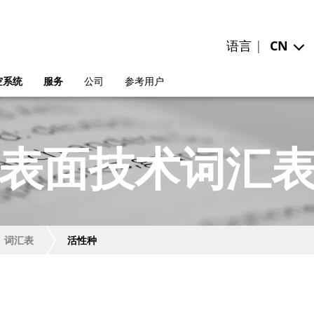
语言 |
CN
空系统
服务
公司
参考用户
表面技术词汇
词汇表
活性种