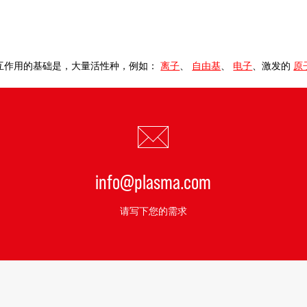
互作用的基础是，大量活性种，例如：
离子
、
自由基
、
电子
、激发的
原
info@plasma.com
请写下您的需求