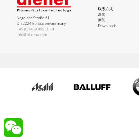
联系方式
新闻
Nagolder Straße 61
新闻
D-72224 Ebhausen/Germany
Downloads
+49 (0)7458 99931 - 0
info@plasma.com