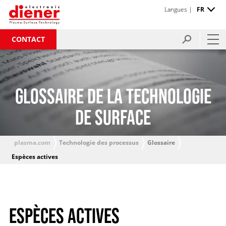
Langues |
FR
CONTACT
GLOSSAIRE DE LA TECHNOLOGIE
DE SURFACE
plasma.com
Technologie des processus
Glossaire
Espèces actives
ESPÈCES ACTIVES