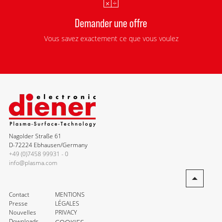
Demander une offre
Vous savez exactement ce que vous voulez
Nagolder Straße 61
D-72224 Ebhausen/Germany
+49 (0)7458 99931 - 0
info@plasma.com
Contact
MENTIONS
Presse
LÉGALES
Nouvelles
PRIVACY
Downloads