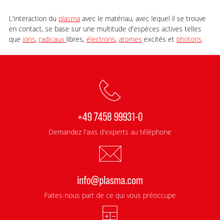
L'interaction du
plasma
avec le matériau, avec lequel il se trouve
en contact, se base sur une multitude d'espèces actives telles
que
ions
,
radicaux
libres,
électrons
,
atomes
excités et
photons
.
+49 7458 99931-0
Demandez l'avis d'experts au téléphone
info@plasma.com
Faites-nous part de ce qui vous préoccupe