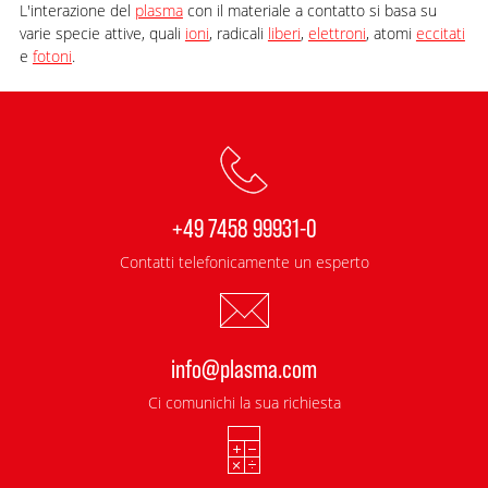
L'interazione del
plasma
con il materiale a contatto si basa su
varie specie attive, quali
ioni
, radicali
liberi
,
elettroni
, atomi
eccitati
e
fotoni
.
+49 7458 99931-0
Contatti telefonicamente un esperto
info@plasma.com
Ci comunichi la sua richiesta