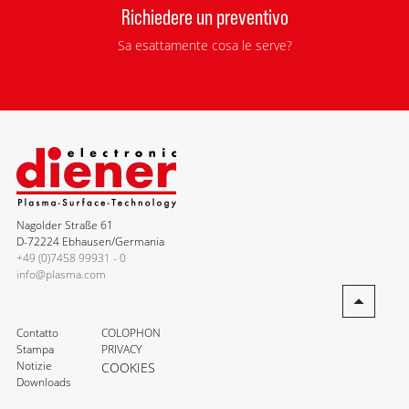
Richiedere un preventivo
Sa esattamente cosa le serve?
Nagolder Straße 61
D-72224 Ebhausen/Germania
+49 (0)7458 99931 - 0
info@plasma.com
Contatto
COLOPHON
Stampa
PRIVACY
Notizie
COOKIES
Downloads