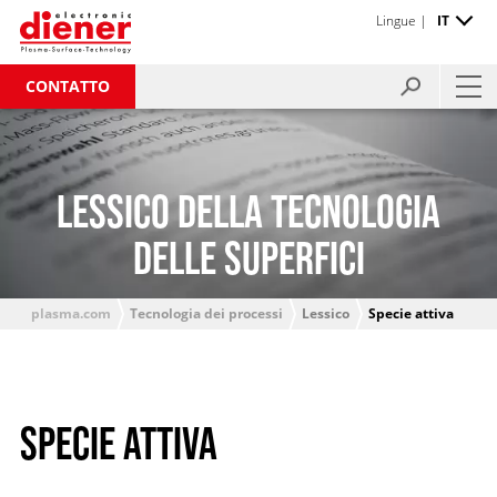
Lingue |
IT
CONTATTO
LESSICO DELLA TECNOLOGIA
DELLE SUPERFICI
plasma.com
Tecnologia dei processi
Lessico
Specie attiva
SPECIE ATTIVA