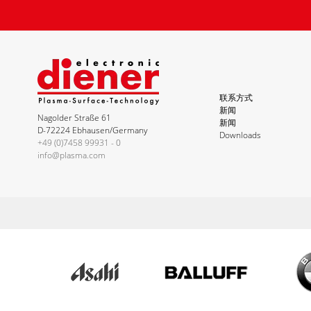
联系方式
新闻
Nagolder Straße 61
新闻
D-72224 Ebhausen/Germany
Downloads
+49 (0)7458 99931 - 0
info@plasma.com