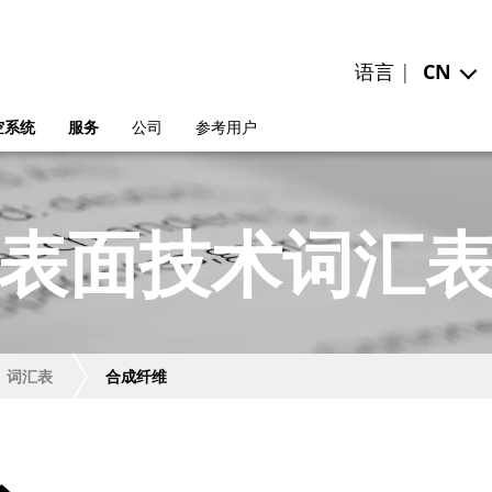
语言 |
CN
空系统
服务
公司
参考用户
表面技术词汇
词汇表
合成纤维