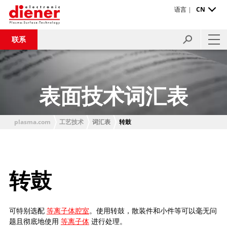
语言 |
CN
联系
表面技术词汇表
plasma.com
工艺技术
词汇表
转鼓
转鼓
可特别选配
等离子体腔室
。使用转鼓，散装件和小件等可以毫无问
题且彻底地使用
等离子体
进行处理。