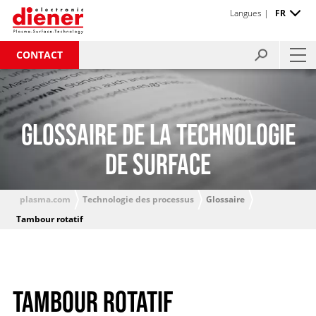
Langues |
FR
CONTACT
GLOSSAIRE DE LA TECHNOLOGIE
DE SURFACE
plasma.com
Technologie des processus
Glossaire
Tambour rotatif
TAMBOUR ROTATIF