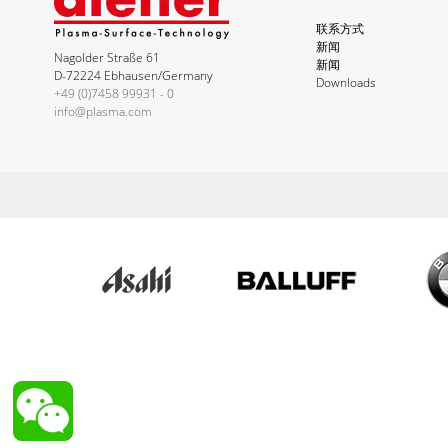
联系方式
新闻
Nagolder Straße 61
新闻
D-72224 Ebhausen/Germany
Downloads
+49 (0)7458 99931 - 0
info@plasma.com