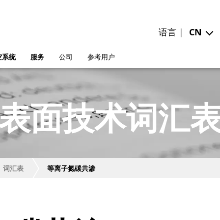
语言 |
CN
空系统
服务
公司
参考用户
表面技术词汇
词汇表
等离子氮碳共渗