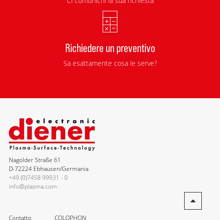
Ci comunichi la sua richiesta
Richiedere un preventivo
Sa esattamente cosa le serve?
Nagolder Straße 61
D-72224 Ebhausen/Germania
+49 (0)7458 99931 - 0
info@plasma.com
Contatto
COLOPHON