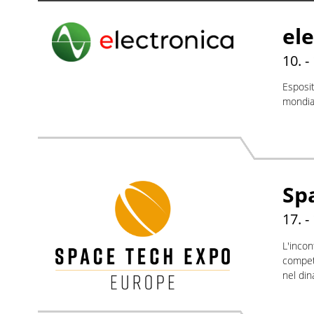
el
10. -
Esposit
mondia
Sp
17. -
L'incon
compete
nel din