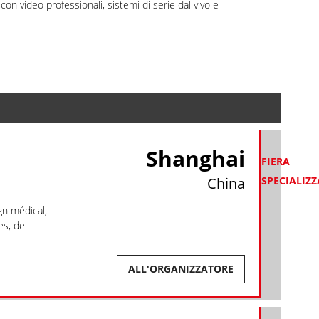
on video professionali, sistemi di serie dal vivo e
Shanghai
FIERA
China
SPECIALIZ
gn médical,
es, de
ALL'ORGANIZZATORE