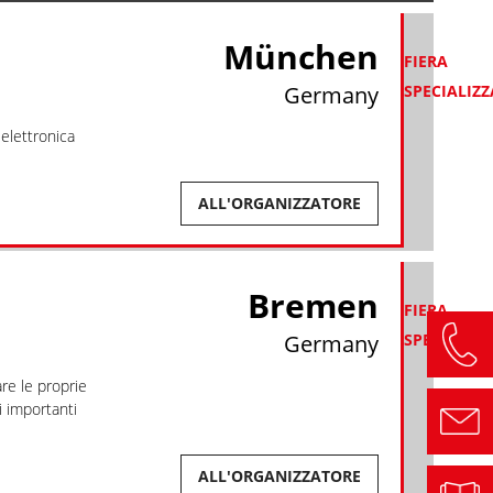
München
FIERA
Germany
SPECIALIZ
'elettronica
ALL'ORGANIZZATORE
Bremen
FIERA
Germany
SPECIALIZ
are le proprie
i importanti
ALL'ORGANIZZATORE