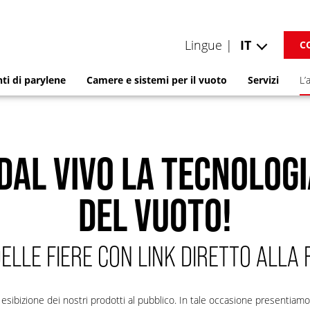
Lingue |
IT
C
ti di parylene
Camere e sistemi per il vuoto
Servizi
L’
DAL VIVO LA TECNOLOGI
DEL VUOTO!
LLE FIERE CON LINK DIRETTO ALLA 
 esibizione dei nostri prodotti al pubblico. In tale occasione presentiamo