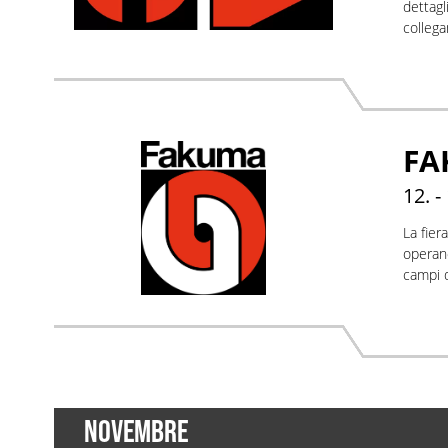
dettagl
collega
FA
12. -
La fier
operano
campi d
NOVEMBRE