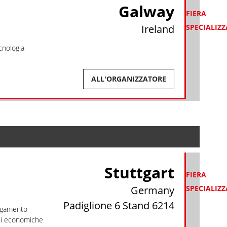
Galway
FIERA
Ireland
SPECIALIZ
cnologia
ALL'ORGANIZZATORE
Stuttgart
FIERA
Germany
SPECIALIZ
Padiglione
6
Stand
6214
legamento
oni economiche