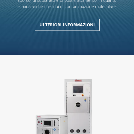
sporco, di substrato e di post-trattamento, in quanto
elimina anche i residui di contaminazione molecolare.
ULTERIORI INFORMAZIONI