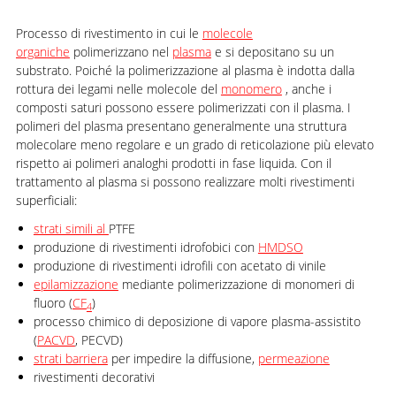
Processo di rivestimento in cui le
molecole
organiche
polimerizzano nel
plasma
e si depositano su un
substrato. Poiché la polimerizzazione al plasma è indotta dalla
rottura dei legami nelle molecole del
monomero
, anche i
composti saturi possono essere polimerizzati con il plasma. I
polimeri del plasma presentano generalmente una struttura
molecolare meno regolare e un grado di reticolazione più elevato
rispetto ai polimeri analoghi prodotti in fase liquida. Con il
trattamento al plasma si possono realizzare molti rivestimenti
superficiali:
strati simili al
PTFE
produzione di rivestimenti idrofobici con
HMDSO
produzione di rivestimenti idrofili con acetato di vinile
epilamizzazione
mediante polimerizzazione di monomeri di
fluoro (
CF
)
4
processo chimico di deposizione di vapore plasma-assistito
(
PACVD
, PECVD)
strati barriera
per impedire la diffusione,
permeazione
rivestimenti decorativi