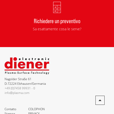
Richiedere un preventivo
Sa esattamente cosa le serve?
Nagolder Straße 61
D-72224 Ebhausen/Germania
+49 (0)7458 99931 - 0
info@plasma.com
Contatto
COLOPHON
Stampa
PRIVACY