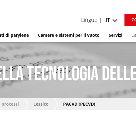
Lingue |
IT
C
ti di parylene
Camere e sistemi per il vuoto
Servizi
L’
ELLA TECNOLOGIA DELLE
 processi
Lessico
PACVD (PECVD)