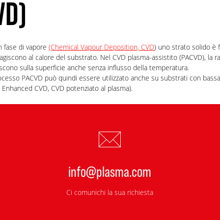
VD)
n fase di vapore
(Chemical Vapour Deposition, CVD
) uno strato solido è
giscono al calore del substrato. Nel CVD plasma-assistito (PACVD), la 
scono sulla superficie anche senza influsso della temperatura.
ocesso PACVD può quindi essere utilizzato anche su substrati con bassa
a Enhanced CVD, CVD potenziato al plasma).
info@plasma.com
Ci comunichi la sua richiesta