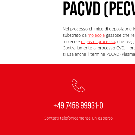
PACVD (PEC
Nel processo chimico di deposizione i
substrato da
molecole
gassose che rea
molecole
di gas di processo,
che reagi
Contrariamente al processo CVD, il pr
si usa anche il termine PECVD (Plasm
+49 7458 99931-0
Contatti telefonicamente un esperto