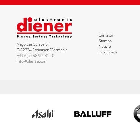
Contatto
Stampa
Nagolder Straße 61
Notizie
D-72224 Ebhausen/Germania
Downloads
+49 (0)7458 99931 - 0
info@plasma.com