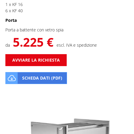
1 x KF 16
6 x KF 40
Porta
Porta a battente con vetro spia
5.225 €
da
escl. IVA e spedizione
AVVIARE LA RICHIESTA
SCHEDA DATI (PDF)