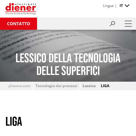
Lingue |
IT
CONTATTO
LESSICO DELLA TECNOLOGIA
DELLE SUPERFICI
plasma.com
Tecnologia dei processi
Lessico
LIGA
LIGA