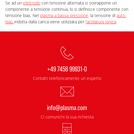
Se ad un
elettrodo
con tensione alternata si sovrappone un
componente a tensione continua, lo si definisce componente con
tensione bias. Nel
plasma a bassa pressione,
la tensione di
auto-
bias
indotta dalla carica viene utilizzata per
l’acidatura ionica
.
+49 7458 99931-0
Contatti telefonicamente un esperto
info@plasma.com
Ci comunichi la sua richiesta