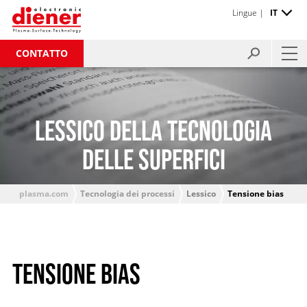
Lingue |
IT
CONTATTO
LESSICO DELLA TECNOLOGIA
DELLE SUPERFICI
plasma.com
Tecnologia dei processi
Lessico
Tensione bias
TENSIONE BIAS