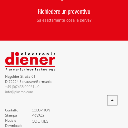
Richiedere un preventivo
Sa esattamente cosa le serve?
Nagolder Straße 61
D-72224 Ebhausen/Germania
+49 (0)7458 99931 - 0
info@plasma.com
Contatto
COLOPHON
Stampa
PRIVACY
Notizie
COOKIES
Downloads