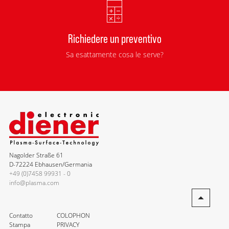
Richiedere un preventivo
Sa esattamente cosa le serve?
Nagolder Straße 61
D-72224 Ebhausen/Germania
+49 (0)7458 99931 - 0
info@plasma.com
Contatto
COLOPHON
Stampa
PRIVACY