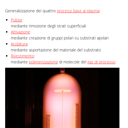
Generalizzazione dei quattro
processi base al plasma
:
Pulizia
:
mediante rimozione degli strati superficiali
Attivazione
:
mediante creazione di gruppi polari su substrati apolari
Acidatura
:
mediante asportazione del materiale del substrato
Rivestimento
:
mediante
polimerizzazione
di molecole del
gas di processo