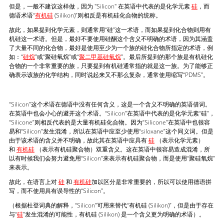
但是，一般不建议这样做，因为 "Silicon" 在英语中代表的是化学元素
硅
，而
德语术语“
有机硅
(Silikon)”则相反是有机硅化合物的统称。
故此，如果提到化学元素，则通常用“硅”这一术语，而如果提到化合物则用有
机硅这一术语。但是，最好不要使用硅酮这个含义不明确的术语，因为其涵盖
了大量不同的化合物，最好是使用至少为一个族的硅化合物所指定的术语，例
如：“
硅烷
”或“聚硅氧烷”或“
聚二甲基硅氧烷
”。最后所提到的那个族是有机硅化
合物的一个非常重要的族，只要提到有机硅通常指的就是这一族。为了能够正
确表示该族的化学结构，同时说起来又不那么复杂，通常使用缩写“PDMS”。
“Silicon”这个术语在德语中没有任何含义，这是一个含义不明确的英语借词。
在英语中也会小心的避开这个术语。“Silicon”在英语中代表的是化学元素“硅”，
“Silicone”则相反代表的是大量有机硅化合物。因为“Silicone”在英语中也很容
易和“Silicon”发生混淆，所以在英语中应至少使用“siloxane”这个同义词。但是
由于该术语的含义并不明确，故此其在英语中应具有
硅
（表示化学元素）
和
有机硅
（表示有机硅聚合物）双重含义。这在英语中很容易造成混淆，所
以有时候我们会努力避免用“Silicon”来表示有机硅聚合物，而是使用“聚硅氧烷”
来表示。
故此，在语言上对
硅
和
有机硅
加以区分是非常重要的，所以可以使用德语拼
写，而不使用具有误导性的“Silicon”。
（根据杜登词典的解释，“Silicon”可用来替代“有机硅 (Silikon)”，但是由于存在
与“
硅
”发生混淆的可能性，有机硅 (Silikon) 是一个含义更为明确的术语）。