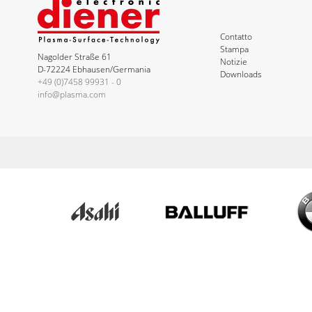
Contatto
Stampa
Nagolder Straße 61
Notizie
D-72224 Ebhausen/Germania
Downloads
+49 (0)7458 99931 - 0
info@plasma.com