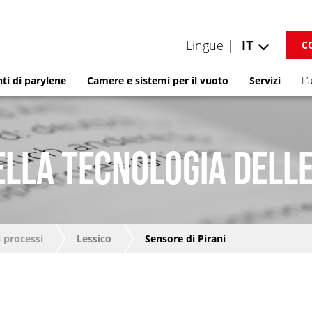
Lingue |
IT
C
ti di parylene
Camere e sistemi per il vuoto
Servizi
L’
ELLA TECNOLOGIA DELLE
 processi
Lessico
Sensore di Pirani