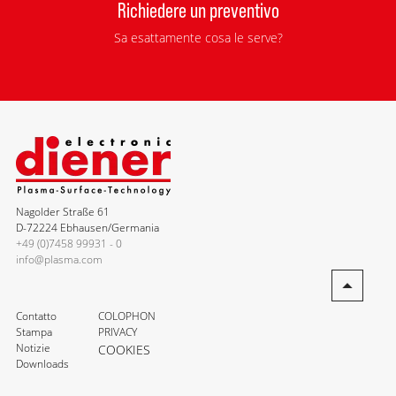
Richiedere un preventivo
Sa esattamente cosa le serve?
Nagolder Straße 61
D-72224 Ebhausen/Germania
+49 (0)7458 99931 - 0
info@plasma.com
Contatto
COLOPHON
Stampa
PRIVACY
Notizie
COOKIES
Downloads