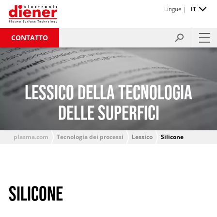
Lingue |
IT
CONTATTO
LESSICO DELLA TECNOLOGIA
DELLE SUPERFICI
plasma.com
Tecnologia dei processi
Lessico
Silicone
SILICONE