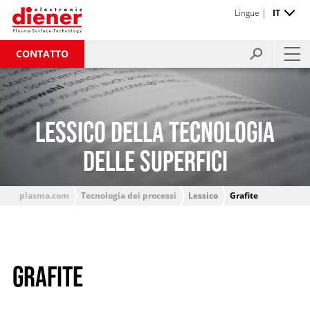
Lingue |
IT
CONTATTO
LESSICO DELLA TECNOLOGIA
DELLE SUPERFICI
plasma.com
Tecnologia dei processi
Lessico
Grafite
GRAFITE