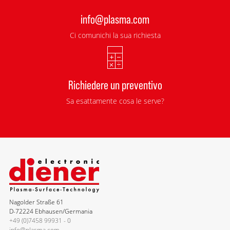
info@plasma.com
Ci comunichi la sua richiesta
Richiedere un preventivo
Sa esattamente cosa le serve?
Nagolder Straße 61
D-72224 Ebhausen/Germania
+49 (0)7458 99931 - 0
info@plasma.com