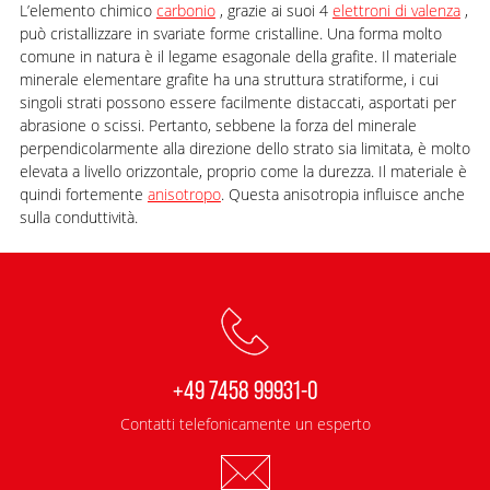
L’elemento chimico
carbonio
, grazie ai suoi 4
elettroni di valenza
,
può cristallizzare in svariate forme cristalline. Una forma molto
comune in natura è il legame esagonale della grafite. Il materiale
minerale elementare grafite ha una struttura stratiforme, i cui
singoli strati possono essere facilmente distaccati, asportati per
abrasione o scissi. Pertanto, sebbene la forza del minerale
perpendicolarmente alla direzione dello strato sia limitata, è molto
elevata a livello orizzontale, proprio come la durezza. Il materiale è
quindi fortemente
anisotropo
. Questa anisotropia influisce anche
sulla conduttività.
+49 7458 99931-0
Contatti telefonicamente un esperto