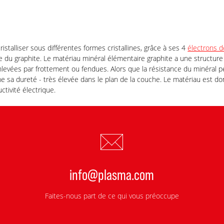
istalliser sous différentes formes cristallines, grâce à ses 4
électrons d
e du graphite. Le matériau minéral élémentaire graphite a une structure 
levées par frottement ou fendues. Alors que la résistance du minéral pe
mme sa dureté - très élevée dans le plan de la couche. Le matériau est 
ctivité électrique.
info@plasma.com
Faites-nous part de ce qui vous préoccupe