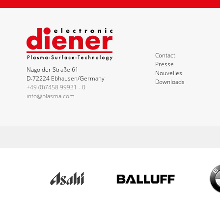
Contact
Presse
Nagolder Straße 61
Nouvelles
D-72224 Ebhausen/Germany
Downloads
+49 (0)7458 99931 - 0
info@plasma.com