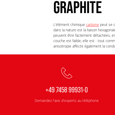
GRAPHITE
L'élément chimique
carbone
peut se cr
dans la nature est la liaison hexagonal
peuvent être facilement détachées, en
couche est faible, elle est - tout co
anisotropie affecte également la condu
+49 7458 99931-0
Demandez l'avis d'experts au téléphone