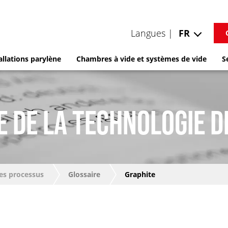
Langues |
FR
allations parylène
Chambres à vide et systèmes de vide
S
E DE LA TECHNOLOGIE D
es processus
Glossaire
Graphite