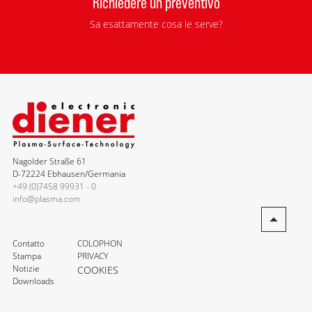
Richiedere un preventivo
Sa esattamente cosa le serve?
Nagolder Straße 61
D-72224 Ebhausen/Germania
+49 (0)7458 99931 - 0
info@plasma.com
Contatto
COLOPHON
Stampa
PRIVACY
Notizie
COOKIES
Downloads