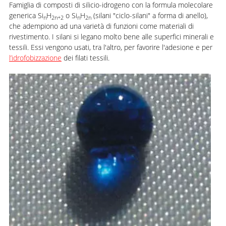
Famiglia di composti di silicio-idrogeno con la formula molecolare
generica Si
H
o Si
H
(silani "ciclo-silani" a forma di anello),
n
2n+2
n
2n
che adempiono ad una varietà di funzioni come materiali di
rivestimento. I silani si legano molto bene alle superfici minerali e
tessili. Essi vengono usati, tra l'altro, per favorire l'adesione e per
l’idrofobizzazione
dei filati tessili.