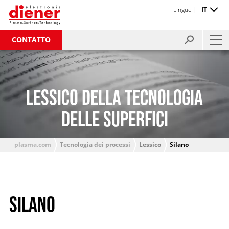
Lingue |
IT
CONTATTO
LESSICO DELLA TECNOLOGIA
DELLE SUPERFICI
plasma.com
Tecnologia dei processi
Lessico
Silano
SILANO