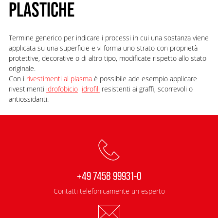
PLASTICHE
Termine generico per indicare i processi in cui una sostanza viene
applicata su una superficie e vi forma uno strato con proprietà
protettive, decorative o di altro tipo, modificate rispetto allo stato
originale.
Con i
rivestimenti al plasma
è possibile ade esempio applicare
rivestimenti
idrofobici
o
idrofili
resistenti ai graffi, scorrevoli o
antiossidanti.
+49 7458 99931-0
Contatti telefonicamente un esperto