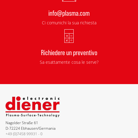
info@plasma.com
Ci comunichi la sua richiesta
Richiedere un preventivo
Sa esattamente cosa le serve?
Nagolder Straße 61
D-72224 Ebhausen/Germania
+49 (0)7458 99931 - 0