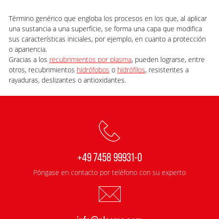
Término genérico que engloba los procesos en los que, al aplicar
una sustancia a una superficie, se forma una capa que modifica
sus características iniciales, por ejemplo, en cuanto a protección
o apariencia.
Gracias a los
recubrimientos por plasma
, pueden lograrse, entre
otros, recubrimientos
hidrófo
bos
o
hidrófilos
, resistentes a
rayaduras, deslizantes o antioxidantes.
+49 7458 99931-0
Póngase en contacto por teléfono con su experto