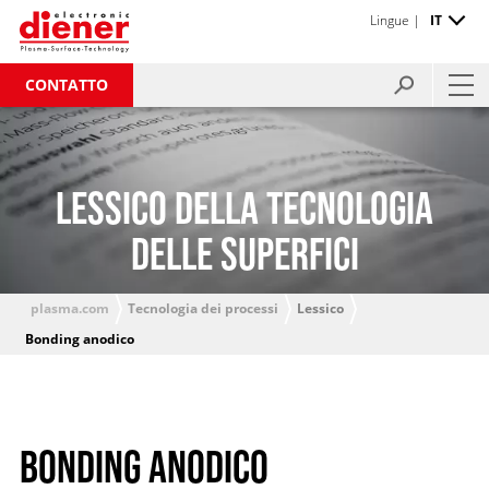
Lingue |
IT
CONTATTO
LESSICO DELLA TECNOLOGIA
DELLE SUPERFICI
plasma.com
Tecnologia dei processi
Lessico
Bonding anodico
BONDING ANODICO