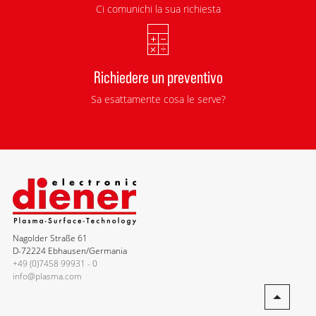
Ci comunichi la sua richiesta
Richiedere un preventivo
Sa esattamente cosa le serve?
Nagolder Straße 61
D-72224 Ebhausen/Germania
+49 (0)7458 99931 - 0
info@plasma.com