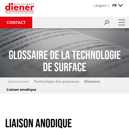
Langues |
FR
CONTACT
GLOSSAIRE DE LA TECHNOLOGIE
DE SURFACE
plasma.com
Technologie des processus
Glossaire
Liaison anodique
LIAISON ANODIQUE